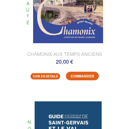
A
U
T
É
CHAMONIX AUX TEMPS ANCIENS
20,00 €
COMMANDER
VOIR EN DETAILS
N
O