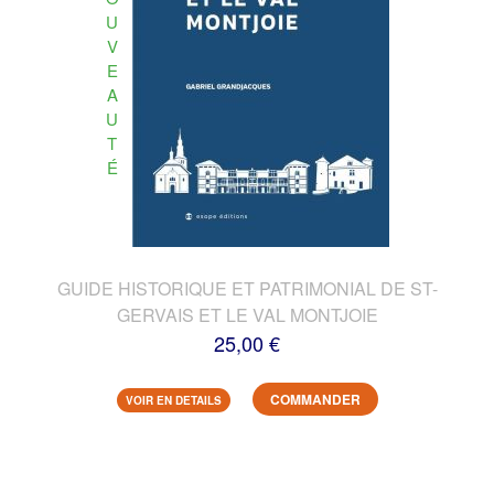
U
V
E
A
U
T
É
GUIDE HISTORIQUE ET PATRIMONIAL DE ST-
GERVAIS ET LE VAL MONTJOIE
25,00 €
COMMANDER
VOIR EN DETAILS