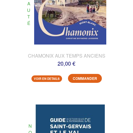
A
U
T
É
CHAMONIX AUX TEMPS ANCIENS
20,00 €
COMMANDER
VOIR EN DETAILS
N
O