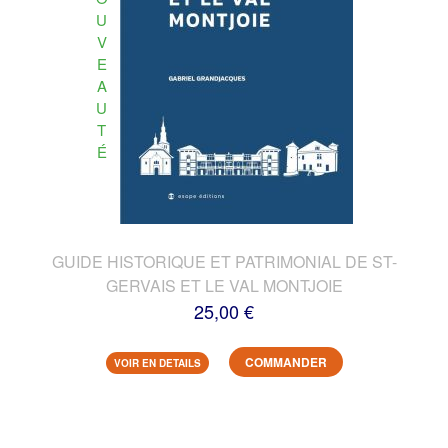
U
V
E
A
U
T
É
GUIDE HISTORIQUE ET PATRIMONIAL DE ST-
GERVAIS ET LE VAL MONTJOIE
25,00 €
COMMANDER
VOIR EN DETAILS