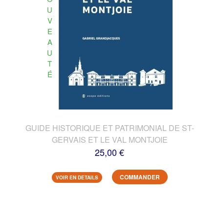
U
V
E
A
U
T
É
GUIDE HISTORIQUE ET PATRIMONIAL DE ST-
GERVAIS ET LE VAL MONTJOIE
25,00 €
COMMANDER
VOIR EN DETAILS