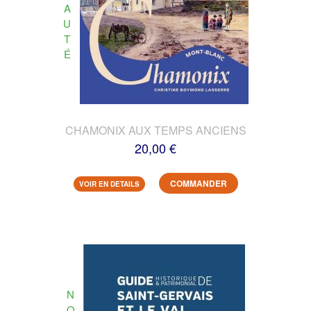
A
U
T
É
CHAMONIX AUX TEMPS ANCIENS
20,00 €
COMMANDER
VOIR EN DETAILS
N
O