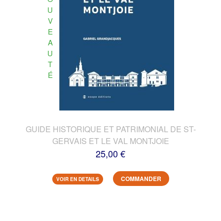
U
V
E
A
U
T
É
GUIDE HISTORIQUE ET PATRIMONIAL DE ST-
GERVAIS ET LE VAL MONTJOIE
25,00 €
COMMANDER
VOIR EN DETAILS