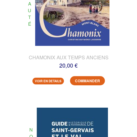
A
U
T
É
CHAMONIX AUX TEMPS ANCIENS
20,00 €
COMMANDER
VOIR EN DETAILS
N
O