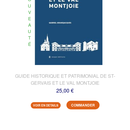
U
V
E
A
U
T
É
GUIDE HISTORIQUE ET PATRIMONIAL DE ST-
GERVAIS ET LE VAL MONTJOIE
25,00 €
COMMANDER
VOIR EN DETAILS