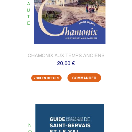
A
U
T
É
CHAMONIX AUX TEMPS ANCIENS
20,00 €
COMMANDER
VOIR EN DETAILS
N
O