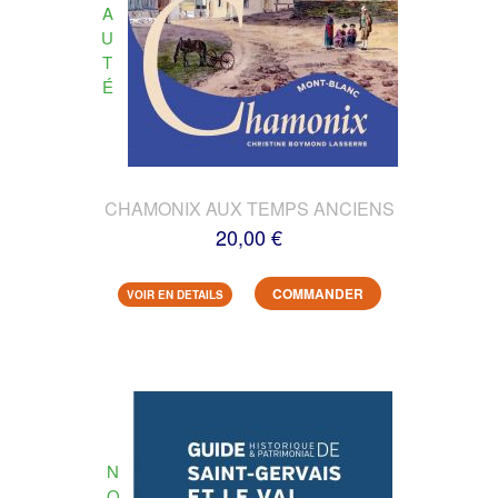
A
U
T
É
CHAMONIX AUX TEMPS ANCIENS
20,00 €
COMMANDER
VOIR EN DETAILS
N
O