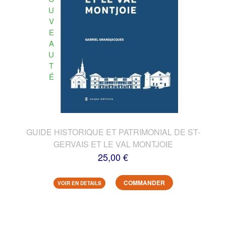
U
V
E
A
U
T
É
GUIDE HISTORIQUE ET PATRIMONIAL DE ST-
GERVAIS ET LE VAL MONTJOIE
25,00 €
COMMANDER
VOIR EN DETAILS