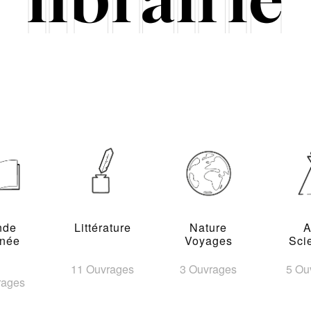
nde
Littérature
Nature
A
inée
Voyages
Sci
11 Ouvrages
3 Ouvrages
5 Ou
rages