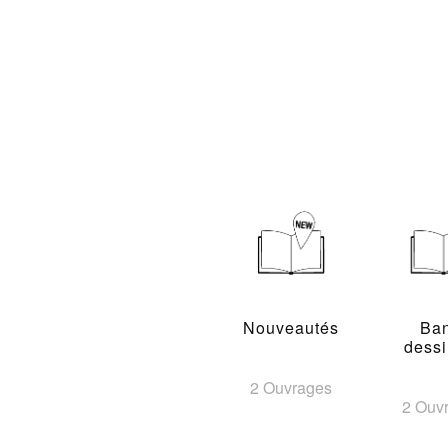
Nouveautés
Ba
dess
2 Ouvrages
2 Ouv