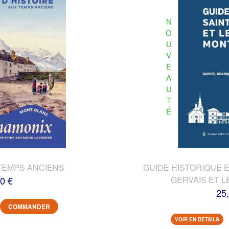
N
O
U
V
E
A
U
T
É
TEMPS ANCIENS
GUIDE HISTORIQUE E
0 €
GERVAIS ET L
25
COMMANDER
VOIR EN DETAILS