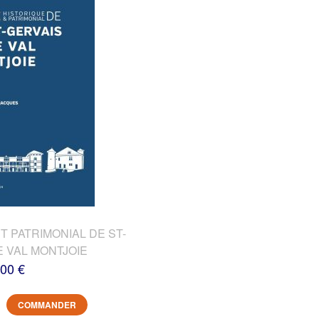
T PATRIMONIAL DE ST-
E VAL MONTJOIE
,00 €
COMMANDER