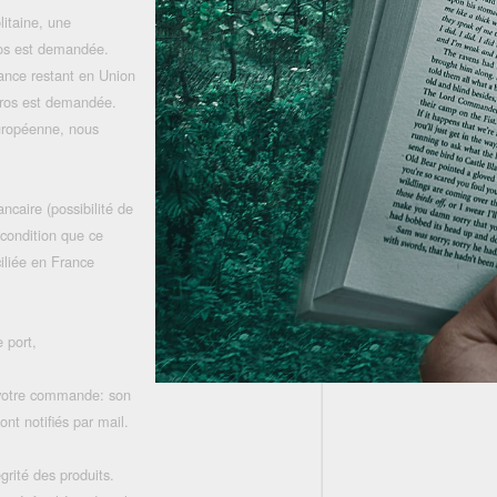
litaine, une
uros est demandée.
rance restant en Union
uros est demandée.
uropéenne, nous
ncaire (possibilité de
 condition que ce
iliée en France
 port,
 votre commande: son
nt notifiés par mail.
grité des produits.