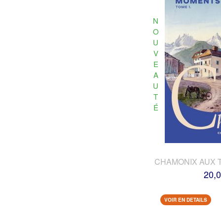
N
O
U
V
E
A
U
T
É
CHAMONIX AUX 
20,0
VOIR EN DETAILS