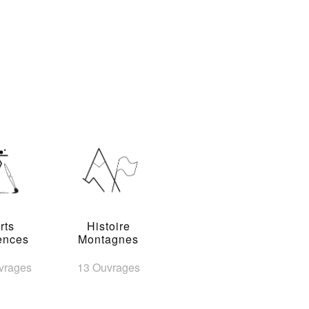
rts
Histoire
ences
Montagnes
vrages
13 Ouvrages