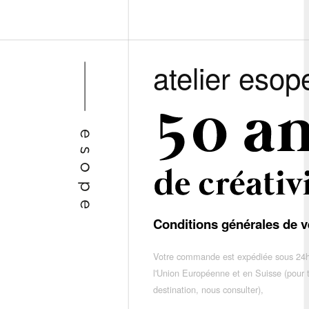
atelier esop
Conditions générales de v
Votre commande est expédiée sous 24h
l'Union Européenne et en Suisse (pour 
destination, nous consulter),