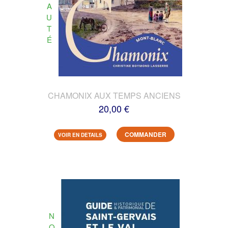
A
U
T
É
CHAMONIX AUX TEMPS ANCIENS
20,00 €
COMMANDER
VOIR EN DETAILS
N
O