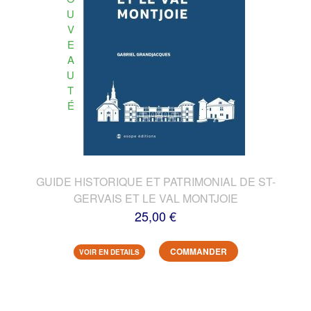
U
V
E
A
U
T
É
GUIDE HISTORIQUE ET PATRIMONIAL DE ST-
GERVAIS ET LE VAL MONTJOIE
25,00 €
COMMANDER
VOIR EN DETAILS