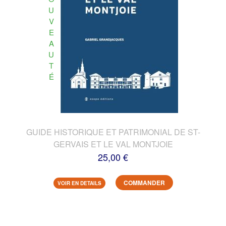
U
V
E
A
U
T
É
GUIDE HISTORIQUE ET PATRIMONIAL DE ST-
GERVAIS ET LE VAL MONTJOIE
25,00 €
COMMANDER
VOIR EN DETAILS