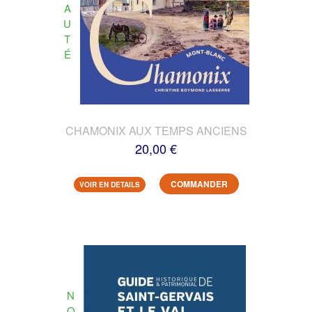
A
U
T
É
CHAMONIX AUX TEMPS ANCIENS
20,00 €
COMMANDER
VOIR EN DETAILS
N
O