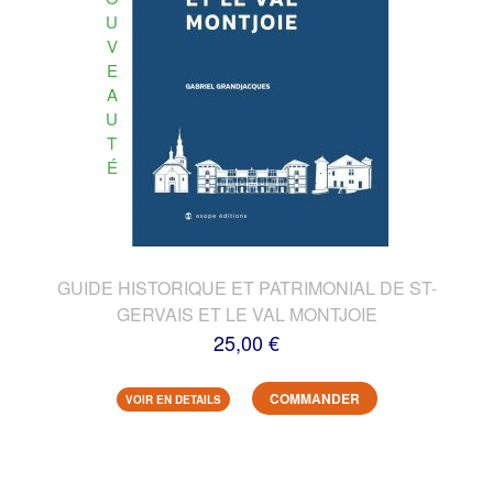
U
V
E
A
U
T
É
GUIDE HISTORIQUE ET PATRIMONIAL DE ST-
GERVAIS ET LE VAL MONTJOIE
25,00 €
COMMANDER
VOIR EN DETAILS