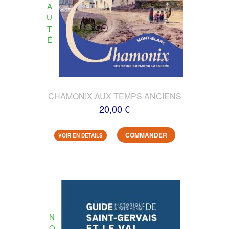
A
U
T
É
CHAMONIX AUX TEMPS ANCIENS
20,00 €
COMMANDER
VOIR EN DETAILS
N
O