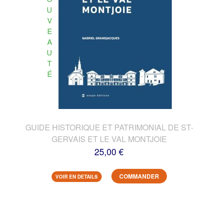
U
V
E
A
U
T
É
GUIDE HISTORIQUE ET PATRIMONIAL DE ST-
GERVAIS ET LE VAL MONTJOIE
25,00 €
COMMANDER
VOIR EN DETAILS