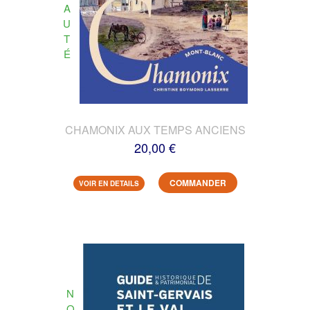
A
U
T
É
CHAMONIX AUX TEMPS ANCIENS
20,00 €
COMMANDER
VOIR EN DETAILS
N
O