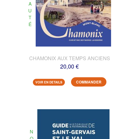
A
U
T
É
CHAMONIX AUX TEMPS ANCIENS
20,00 €
COMMANDER
VOIR EN DETAILS
N
O