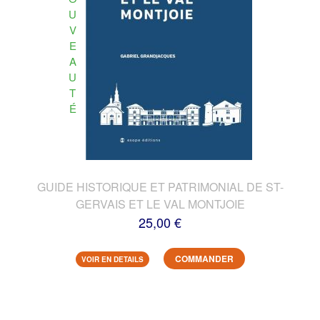
U
V
E
A
U
T
É
GUIDE HISTORIQUE ET PATRIMONIAL DE ST-
GERVAIS ET LE VAL MONTJOIE
25,00 €
COMMANDER
VOIR EN DETAILS