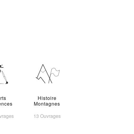
rts
Histoire
ences
Montagnes
vrages
13 Ouvrages