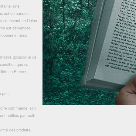
litaine, une
uros est demandée.
rance restant en Union
uros est demandée.
uropéenne, nous
ncaire (possibilité de
 condition que ce
iliée en France
 port,
 votre commande: son
nt notifiés par mail.
grité des produits.