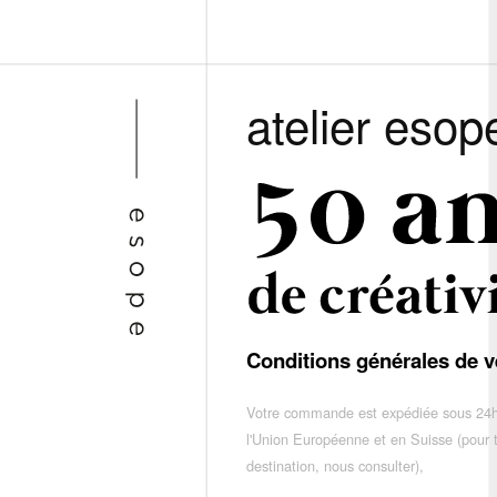
atelier esop
Conditions générales de v
Votre commande est expédiée sous 24h
l'Union Européenne et en Suisse (pour 
destination, nous consulter),