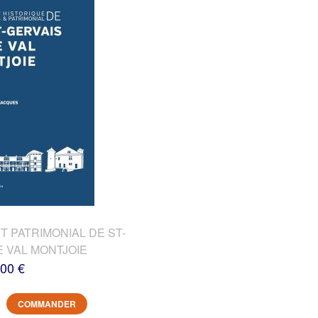
T PATRIMONIAL DE ST-
E VAL MONTJOIE
,00 €
COMMANDER