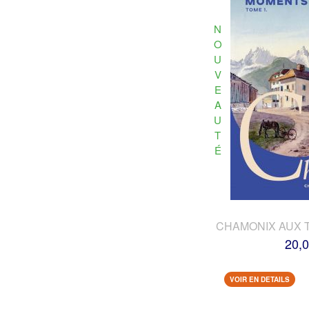
N
O
U
V
E
A
U
T
É
CHAMONIX AUX 
20,0
VOIR EN DETAILS