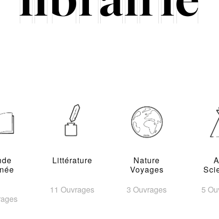
nde
Littérature
Nature
A
inée
Voyages
Sci
11 Ouvrages
3 Ouvrages
5 Ou
rages