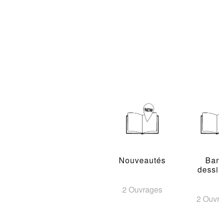
Nouveautés
Ba
dess
2 Ouvrages
2 Ouv