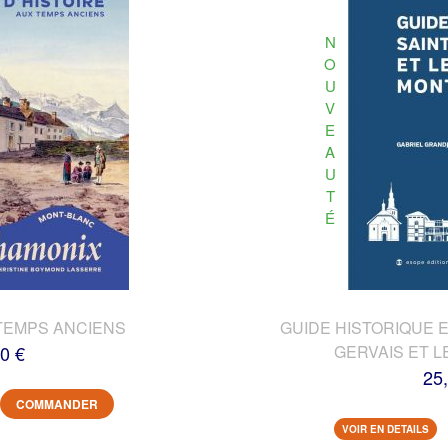
N
O
U
V
E
A
U
T
É
TEMPS ANCIENS
GUIDE HISTORIQUE E
0 €
GERVAIS ET L
25
COMMANDER
VOIR EN DETAILS