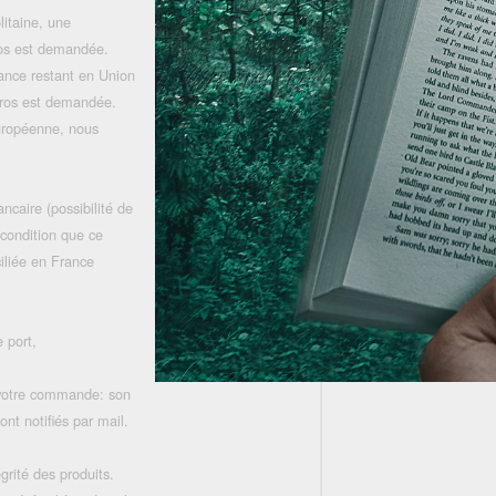
litaine, une
uros est demandée.
rance restant en Union
uros est demandée.
uropéenne, nous
ncaire (possibilité de
 condition que ce
iliée en France
 port,
 votre commande: son
nt notifiés par mail.
grité des produits.