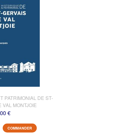
T PATRIMONIAL DE ST-
E VAL MONTJOIE
,00 €
COMMANDER