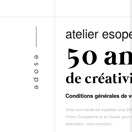
atelier esop
Conditions générales de v
Votre commande est expédiée sous 24h
l'Union Européenne et en Suisse (pour 
destination, nous consulter),