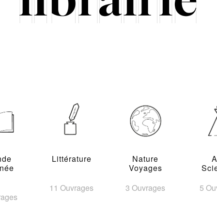
nde
Littérature
Nature
A
inée
Voyages
Sci
11 Ouvrages
3 Ouvrages
5 Ou
rages