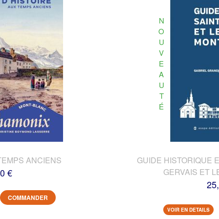
N
O
U
V
E
A
U
T
É
TEMPS ANCIENS
GUIDE HISTORIQUE E
0 €
GERVAIS ET L
25
COMMANDER
VOIR EN DETAILS