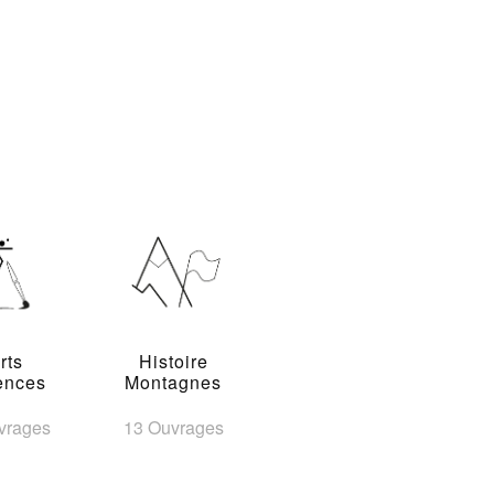
rts
Histoire
ences
Montagnes
vrages
13 Ouvrages