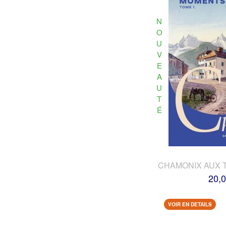
N
O
U
V
E
A
U
T
É
CHAMONIX AUX 
20,0
VOIR EN DETAILS