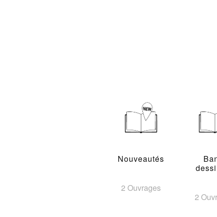
Nouveautés
Ba
dess
2 Ouvrages
2 Ouv