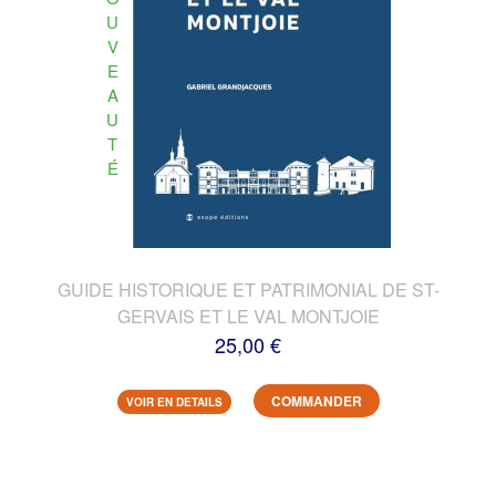
U
V
E
A
U
T
É
GUIDE HISTORIQUE ET PATRIMONIAL DE ST-
GERVAIS ET LE VAL MONTJOIE
25,00 €
COMMANDER
VOIR EN DETAILS