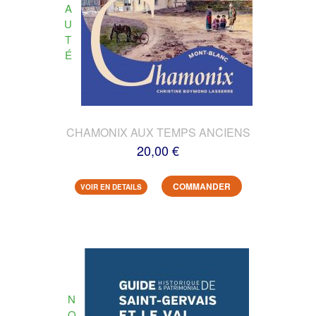
A
U
T
É
CHAMONIX AUX TEMPS ANCIENS
20,00 €
COMMANDER
VOIR EN DETAILS
N
O