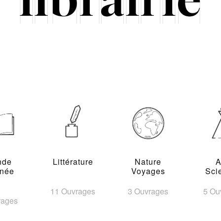
nde
Littérature
Nature
A
inée
Voyages
Sci
11 Ouvrages
3 Ouvrages
5 Ou
rages