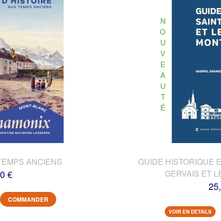
N
O
U
V
E
A
U
T
É
TEMPS ANCIENS
GUIDE HISTORIQUE E
0 €
GERVAIS ET L
25
COMMANDER
VOIR EN DETAILS