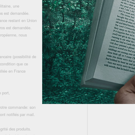
litaine, une
uros est demandée.
rance restant en Union
uros est demandée.
uropéenne, nous
ncaire (possibilité de
 condition que ce
iliée en France
 port,
 votre commande: son
nt notifiés par mail.
grité des produits.