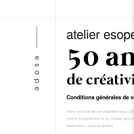
atelier esop
Conditions générales de v
Votre commande est expédiée sous 24h
l'Union Européenne et en Suisse (pour 
destination, nous consulter),