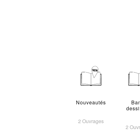
Nouveautés
Ba
dess
2 Ouvrages
2 Ouv