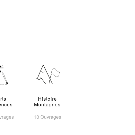
rts
Histoire
ences
Montagnes
vrages
13 Ouvrages