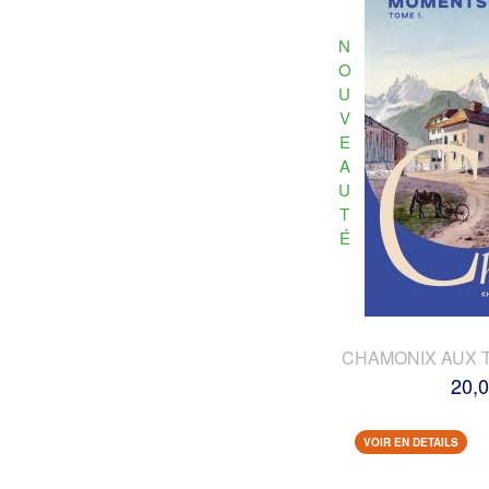
N
O
U
V
E
A
U
T
É
CHAMONIX AUX 
20,0
VOIR EN DETAILS