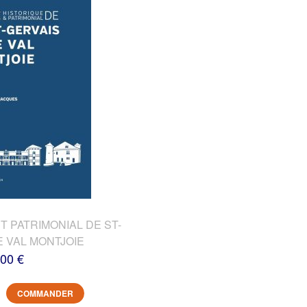
T PATRIMONIAL DE ST-
E VAL MONTJOIE
,00 €
COMMANDER