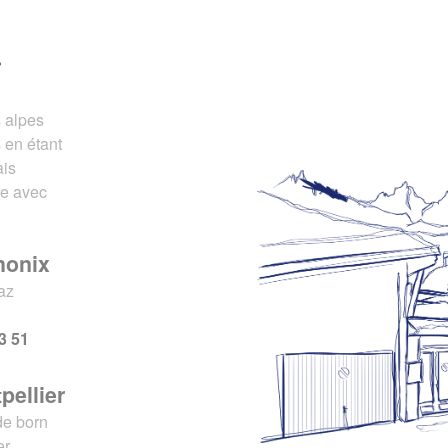
r
s alpes
 en étant
ais
ce avec
monix
az
x
3 51
pellier
de born
er