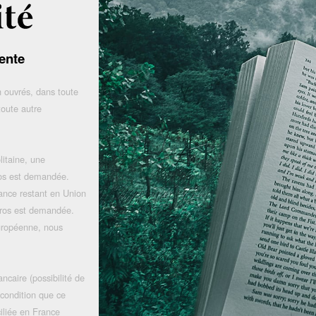
ente
 ouvrés, dans toute
toute autre
litaine, une
uros est demandée.
rance restant en Union
uros est demandée.
uropéenne, nous
ncaire (possibilité de
 condition que ce
iliée en France