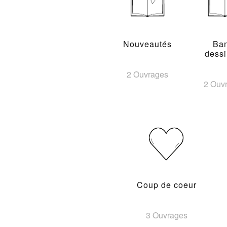
Nouveautés
Ba
dess
2 Ouvrages
2 Ouv
Coup de coeur
3 Ouvrages