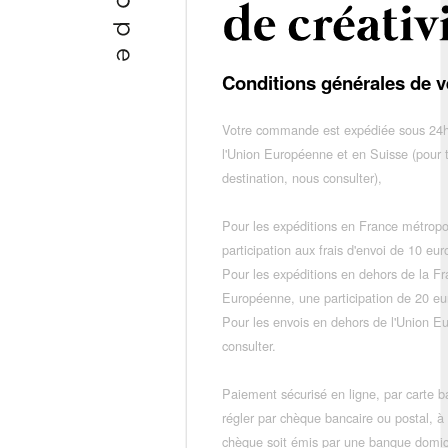
Conditions générales de v
Votre commande est expédiée sous 24h
l'Union Européenne et en Suisse (pour 
destination, nous consulter),
Pour les expéditions en France métropo
participation aux frais d'envoi de 10 e
Pour les expéditions en dehors de la F
Européenne, une participation de 20 e
Pour les envois en dehors de l'Union E
consulter.
Paiement sécurisé en ligne, par carte ba
régler par chèque bancaire ou postal, à
chèque soit émis par une banque domic