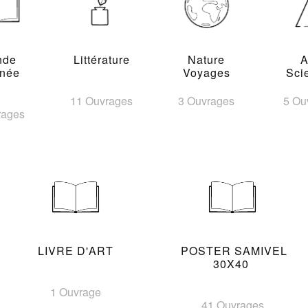
nde
Littérature
Nature
A
inée
Voyages
Sci
11 Ouvrages
3 Ouvrages
5 Ou
rages
LIVRE D'ART
POSTER SAMIVEL
30X40
1 Ouvrage
41 Ouvrages