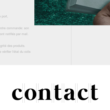
 port,
 votre commande: son
nt notifiés par mail.
grité des produits.
rifier l'état du colis