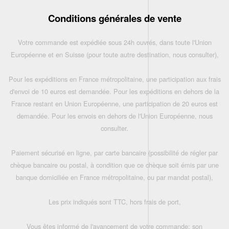
Conditions générales de vente
Votre commande est expédiée sous 24h ouvrés, dans toute l'Union
Européenne et en Suisse (pour toute autre destination, nous consulter),
Pour les expéditions en France métropolitaine, une participation aux frais
d'envoi de 10 euros est demandée. Pour les expéditions en dehors de la
France restant en Union Européenne, une participation de 20 euros est
demandée. Pour les envois en dehors de l'Union Européenne, nous
consulter.
Paiement sécurisé en ligne, par carte bancaire (possibilité de régler par
chèque bancaire ou postal, à condition que ce chèque soit émis par une
banque domiciliée en France métropolitaine, ou par mandat postal),
Les prix indiqués sont TTC, hors frais de port,
Vous êtes informé de l'avancement de votre commande: son