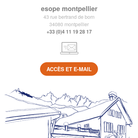
esope montpellier
43 rue bertrand de born
34080 montpellier
+33 (0)4 11 19 28 17
ACCÈS ET E-MAIL