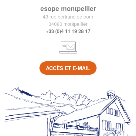
esope montpellier
43 rue bertrand de born
34080 montpellier
+33 (0)4 11 19 28 17
ACCÈS ET E-MAIL