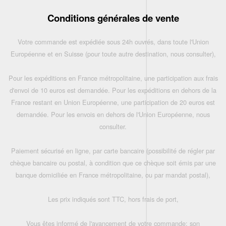
Conditions générales de vente
Votre commande est expédiée sous 24h ouvrés, dans toute l'Union
Européenne et en Suisse (pour toute autre destination, nous consulter),
Pour les expéditions en France métropolitaine, une participation aux frais
d'envoi de 10 euros est demandée. Pour les expéditions en dehors de la
France restant en Union Européenne, une participation de 20 euros est
demandée. Pour les envois en dehors de l'Union Européenne, nous
consulter.
Paiement sécurisé en ligne, par carte bancaire (possibilité de régler par
chèque bancaire ou postal, à condition que ce chèque soit émis par une
banque domiciliée en France métropolitaine, ou par mandat postal),
Les prix indiqués sont TTC, hors frais de port,
Vous êtes informé de l'avancement de votre commande: son