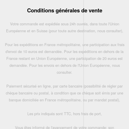
Conditions générales de vente
Votre commande est expédiée sous 24h ouvrés, dans toute l'Union
Européenne et en Suisse (pour toute autre destination, nous consulter),
Pour les expéditions en France métropolitaine, une participation aux frais
d'envoi de 10 euros est demandée. Pour les expéditions en dehors de la
France restant en Union Européenne, une participation de 20 euros est
demandée. Pour les envois en dehors de l'Union Européenne, nous
consulter.
Paiement sécurisé en ligne, par carte bancaire (possibilité de régler par
chèque bancaire ou postal, à condition que ce chèque soit émis par une
banque domiciliée en France métropolitaine, ou par mandat postal),
Les prix indiqués sont TTC, hors frais de port,
Vous êtes informé de l'avancement de votre commande: son