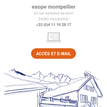
esope montpellier
43 rue bertrand de born
34080 montpellier
+33 (0)4 11 19 28 17
ACCÈS ET E-MAIL