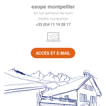
esope montpellier
43 rue bertrand de born
34080 montpellier
+33 (0)4 11 19 28 17
ACCÈS ET E-MAIL