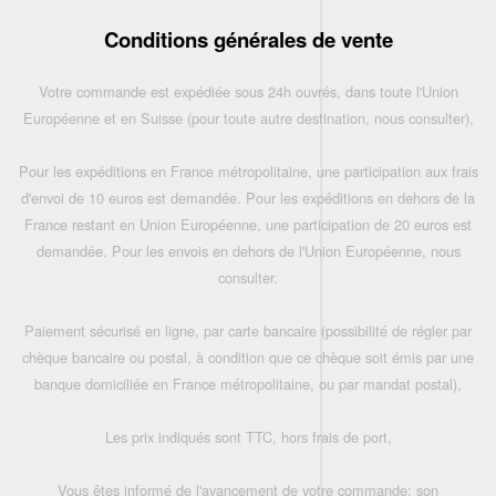
Conditions générales de vente
Votre commande est expédiée sous 24h ouvrés, dans toute l'Union
Européenne et en Suisse (pour toute autre destination, nous consulter),
Pour les expéditions en France métropolitaine, une participation aux frais
d'envoi de 10 euros est demandée. Pour les expéditions en dehors de la
France restant en Union Européenne, une participation de 20 euros est
demandée. Pour les envois en dehors de l'Union Européenne, nous
consulter.
Paiement sécurisé en ligne, par carte bancaire (possibilité de régler par
chèque bancaire ou postal, à condition que ce chèque soit émis par une
banque domiciliée en France métropolitaine, ou par mandat postal),
Les prix indiqués sont TTC, hors frais de port,
Vous êtes informé de l'avancement de votre commande: son