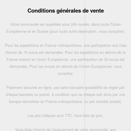
Conditions générales de vente
Votre commande est expédiée sous 24h ouvrés, dans toute l'Union
Européenne et en Suisse (pour toute autre destination, nous consulter),
Pour les expéditions en France métropolitaine, une participation aux frais
d'envoi de 10 euros est demandée. Pour les expéditions en dehors de la
France restant en Union Européenne, une participation de 20 euros est
demandée. Pour les envois en dehors de l'Union Européenne, nous
consulter.
Paiement sécurisé en ligne, par carte bancaire (possibilité de régler par
chèque bancaire ou postal, à condition que ce chèque soit émis par une
banque domiciliée en France métropolitaine, ou par mandat postal),
Les prix indiqués sont TTC, hors frais de port,
Vous êtes informé de l'avancement de votre commande: son