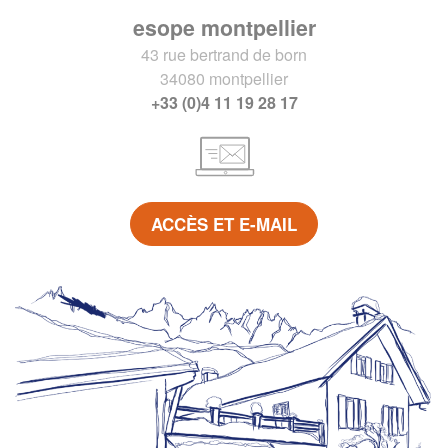
esope montpellier
43 rue bertrand de born
34080 montpellier
+33 (0)4 11 19 28 17
ACCÈS ET E-MAIL