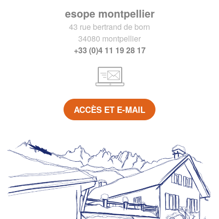
esope montpellier
43 rue bertrand de born
34080 montpellier
+33 (0)4 11 19 28 17
ACCÈS ET E-MAIL