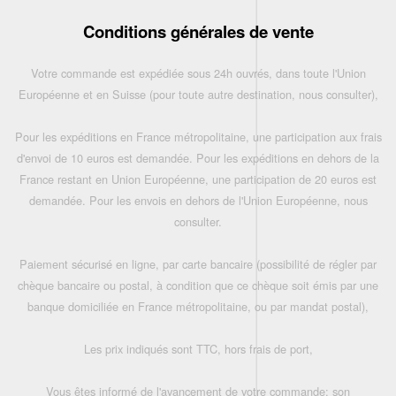
Conditions générales de vente
Votre commande est expédiée sous 24h ouvrés, dans toute l'Union
Européenne et en Suisse (pour toute autre destination, nous consulter),
Pour les expéditions en France métropolitaine, une participation aux frais
d'envoi de 10 euros est demandée. Pour les expéditions en dehors de la
France restant en Union Européenne, une participation de 20 euros est
demandée. Pour les envois en dehors de l'Union Européenne, nous
consulter.
Paiement sécurisé en ligne, par carte bancaire (possibilité de régler par
chèque bancaire ou postal, à condition que ce chèque soit émis par une
banque domiciliée en France métropolitaine, ou par mandat postal),
Les prix indiqués sont TTC, hors frais de port,
Vous êtes informé de l'avancement de votre commande: son