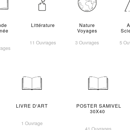
nde
Littérature
Nature
A
inée
Voyages
Sci
11 Ouvrages
3 Ouvrages
5 Ou
rages
LIVRE D'ART
POSTER SAMIVEL
30X40
1 Ouvrage
41 Ouvrages