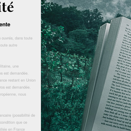
ente
 ouvrés, dans toute
toute autre
litaine, une
uros est demandée.
rance restant en Union
uros est demandée.
uropéenne, nous
ncaire (possibilité de
 condition que ce
iliée en France