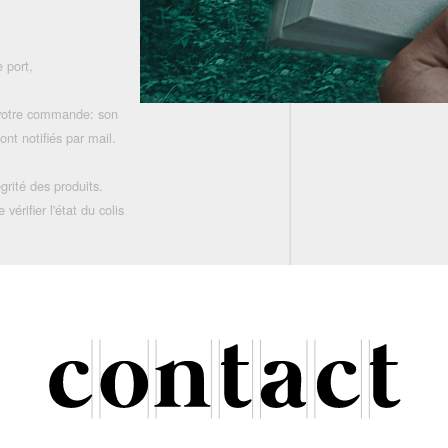
 port,
 votre commande: son
nt notifiés par mail.
grité des produits.
rifier l'état du colis