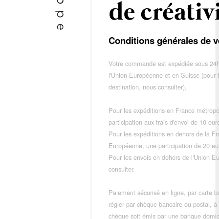
Conditions générales de v
Votre commande est expédiée sous 24h
l'Union Européenne et en Suisse (pour 
destination, nous consulter),
Pour les expéditions en France métropo
participation aux frais d'envoi de 10 e
Pour les expéditions en dehors de la F
Européenne, une participation de 20 e
Pour les envois en dehors de l'Union E
consulter.
Paiement sécurisé en ligne, par carte ba
régler par chèque bancaire ou postal, à
chèque soit émis par une banque domic