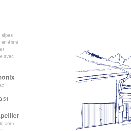
r
s alpes
 en étant
ais
ce avec
monix
az
x
3 51
pellier
de born
er