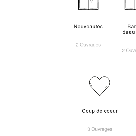
Nouveautés
Ba
dess
2 Ouvrages
2 Ouv
Coup de coeur
3 Ouvrages