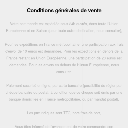
Conditions générales de vente
Votre commande est expédiée sous 24h ouvrés, dans toute l'Union
Européenne et en Suisse (pour toute autre destination, nous consulter),
Pour les expéditions en France métropolitaine, une participation aux frais
d'envoi de 10 euros est demandée. Pour les expéditions en dehors de la
France restant en Union Européenne, une participation de 20 euros est
demandée. Pour les envois en dehors de l'Union Européenne, nous
consulter.
Paiement sécurisé en ligne, par carte bancaire (possibilité de régler par
chèque bancaire ou postal, à condition que ce chèque soit émis par une
banque domiciliée en France métropolitaine, ou par mandat postal),
Les prix indiqués sont TTC, hors frais de port,
Vous êtes informé de l'avancement de votre commande: son