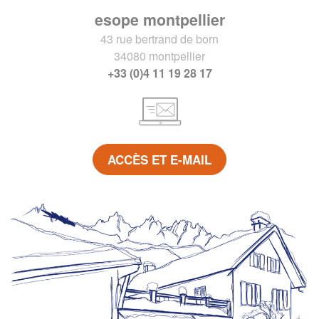
esope montpellier
43 rue bertrand de born
34080 montpellier
+33 (0)4 11 19 28 17
ACCÈS ET E-MAIL