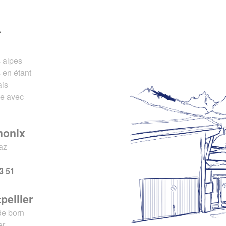
r
s alpes
 en étant
ais
ce avec
monix
az
x
3 51
pellier
de born
er