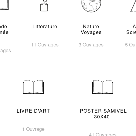
nde
Littérature
Nature
A
inée
Voyages
Sci
11 Ouvrages
3 Ouvrages
5 Ou
rages
LIVRE D'ART
POSTER SAMIVEL
30X40
1 Ouvrage
41 Ouvrages