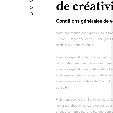
Conditions générales de v
Votre commande est expédiée sous 24h
l'Union Européenne et en Suisse (pour 
destination, nous consulter),
Pour les expéditions en France métropo
participation aux frais d'envoi de 10 e
Pour les expéditions en dehors de la F
Européenne, une participation de 20 e
Pour les envois en dehors de l'Union E
consulter.
Paiement sécurisé en ligne, par carte ba
régler par chèque bancaire ou postal, à
chèque soit émis par une banque domic