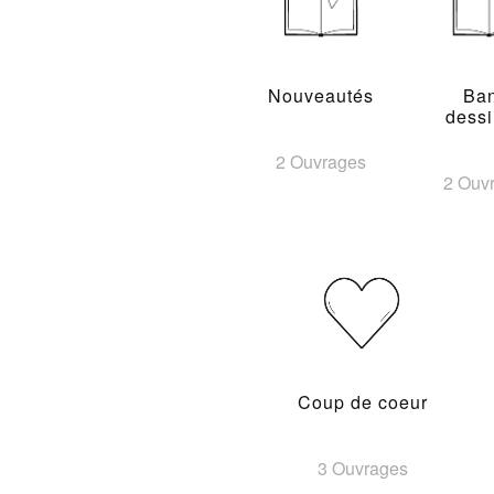
Nouveautés
Ba
dess
2 Ouvrages
2 Ouv
Coup de coeur
3 Ouvrages