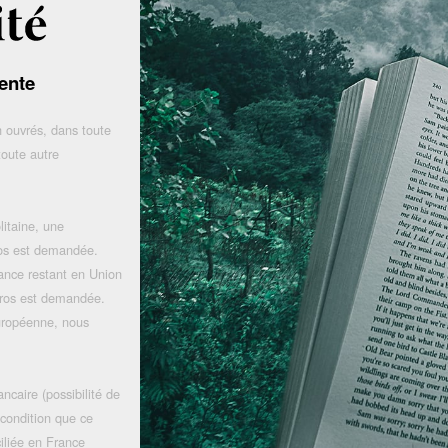
ente
 ouvrés, dans toute
toute autre
litaine, une
uros est demandée.
rance restant en Union
uros est demandée.
uropéenne, nous
ncaire (possibilité de
 condition que ce
iliée en France