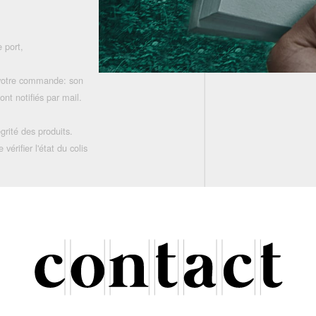
 port,
 votre commande: son
nt notifiés par mail.
grité des produits.
rifier l'état du colis