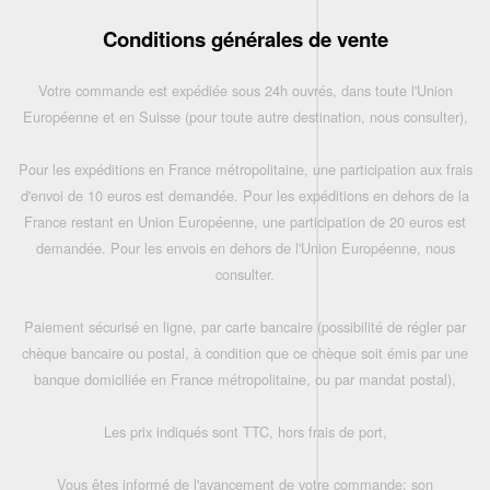
Conditions générales de vente
Votre commande est expédiée sous 24h ouvrés, dans toute l'Union
Européenne et en Suisse (pour toute autre destination, nous consulter),
Pour les expéditions en France métropolitaine, une participation aux frais
d'envoi de 10 euros est demandée. Pour les expéditions en dehors de la
France restant en Union Européenne, une participation de 20 euros est
demandée. Pour les envois en dehors de l'Union Européenne, nous
consulter.
Paiement sécurisé en ligne, par carte bancaire (possibilité de régler par
chèque bancaire ou postal, à condition que ce chèque soit émis par une
banque domiciliée en France métropolitaine, ou par mandat postal),
Les prix indiqués sont TTC, hors frais de port,
Vous êtes informé de l'avancement de votre commande: son