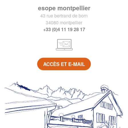
esope montpellier
43 rue bertrand de born
34080 montpellier
+33 (0)4 11 19 28 17
ACCÈS ET E-MAIL