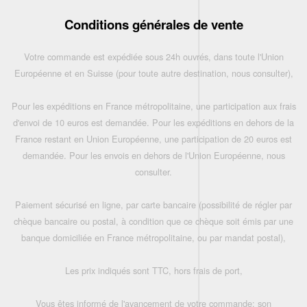
Conditions générales de vente
Votre commande est expédiée sous 24h ouvrés, dans toute l'Union
Européenne et en Suisse (pour toute autre destination, nous consulter),
Pour les expéditions en France métropolitaine, une participation aux frais
d'envoi de 10 euros est demandée. Pour les expéditions en dehors de la
France restant en Union Européenne, une participation de 20 euros est
demandée. Pour les envois en dehors de l'Union Européenne, nous
consulter.
Paiement sécurisé en ligne, par carte bancaire (possibilité de régler par
chèque bancaire ou postal, à condition que ce chèque soit émis par une
banque domiciliée en France métropolitaine, ou par mandat postal),
Les prix indiqués sont TTC, hors frais de port,
Vous êtes informé de l'avancement de votre commande: son