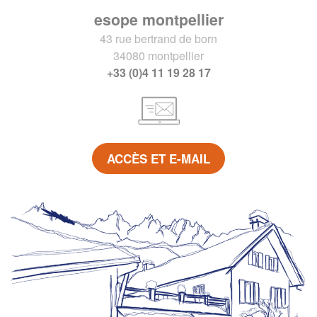
esope montpellier
43 rue bertrand de born
34080 montpellier
+33 (0)4 11 19 28 17
ACCÈS ET E-MAIL