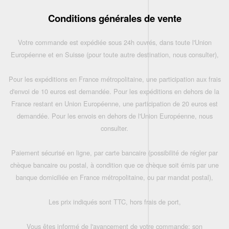
Conditions générales de vente
Votre commande est expédiée sous 24h ouvrés, dans toute l'Union
Européenne et en Suisse (pour toute autre destination, nous consulter),
Pour les expéditions en France métropolitaine, une participation aux frais
d'envoi de 10 euros est demandée. Pour les expéditions en dehors de la
France restant en Union Européenne, une participation de 20 euros est
demandée. Pour les envois en dehors de l'Union Européenne, nous
consulter.
Paiement sécurisé en ligne, par carte bancaire (possibilité de régler par
chèque bancaire ou postal, à condition que ce chèque soit émis par une
banque domiciliée en France métropolitaine, ou par mandat postal),
Les prix indiqués sont TTC, hors frais de port,
Vous êtes informé de l'avancement de votre commande: son