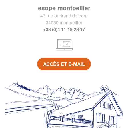
esope montpellier
43 rue bertrand de born
34080 montpellier
+33 (0)4 11 19 28 17
ACCÈS ET E-MAIL