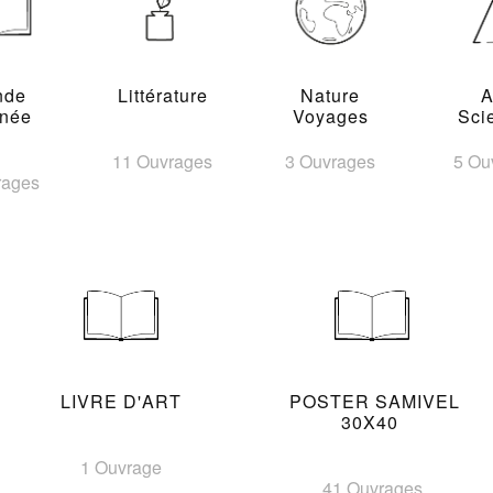
nde
Littérature
Nature
A
inée
Voyages
Sci
11 Ouvrages
3 Ouvrages
5 Ou
rages
LIVRE D'ART
POSTER SAMIVEL
30X40
1 Ouvrage
41 Ouvrages