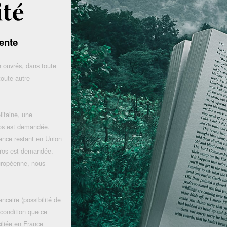
ente
 ouvrés, dans toute
toute autre
litaine, une
uros est demandée.
rance restant en Union
uros est demandée.
uropéenne, nous
ncaire (possibilité de
 condition que ce
iliée en France