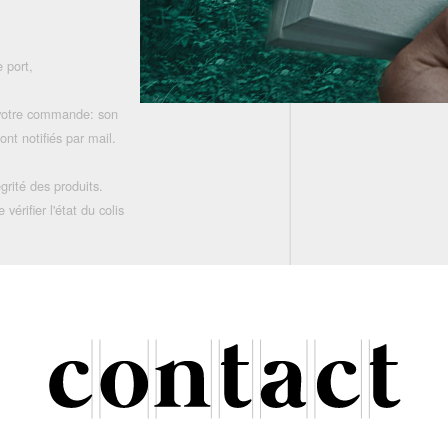
 port,
 votre commande: son
nt notifiés par mail.
grité des produits.
rifier l'état du colis