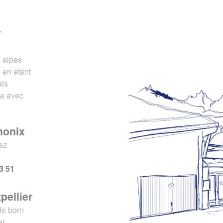
r
s alpes
 en étant
ais
ce avec
monix
az
x
3 51
pellier
de born
er