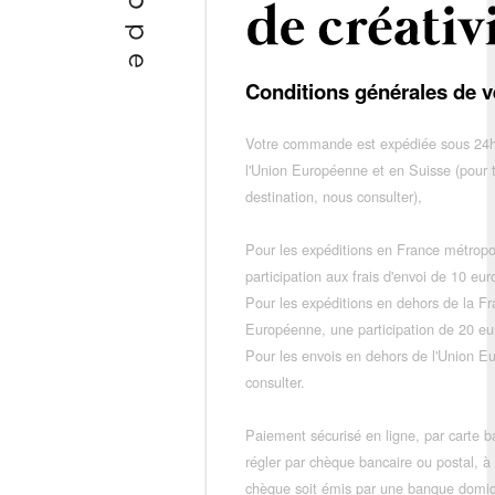
Conditions générales de v
Votre commande est expédiée sous 24h
l'Union Européenne et en Suisse (pour 
destination, nous consulter),
Pour les expéditions en France métropo
participation aux frais d'envoi de 10 e
Pour les expéditions en dehors de la F
Européenne, une participation de 20 e
Pour les envois en dehors de l'Union E
consulter.
Paiement sécurisé en ligne, par carte ba
régler par chèque bancaire ou postal, à
chèque soit émis par une banque domic