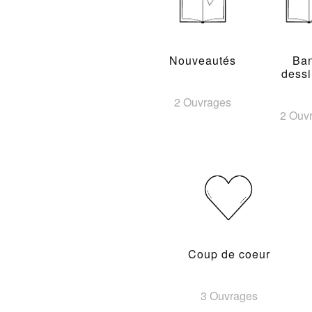
Nouveautés
Ba
dess
2 Ouvrages
2 Ouv
Coup de coeur
3 Ouvrages