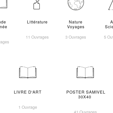
nde
Littérature
Nature
A
inée
Voyages
Sci
11 Ouvrages
3 Ouvrages
5 Ou
rages
LIVRE D'ART
POSTER SAMIVEL
30X40
1 Ouvrage
41 Ouvrages