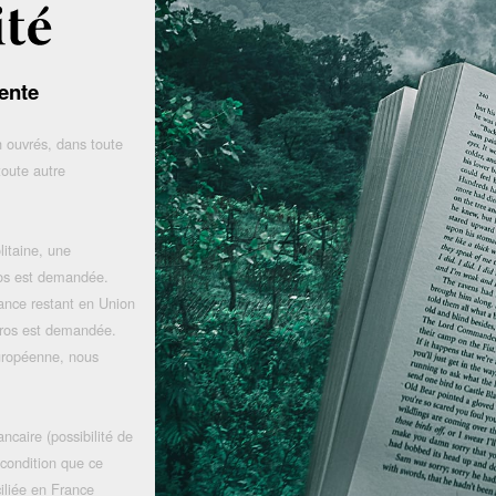
ente
 ouvrés, dans toute
toute autre
litaine, une
uros est demandée.
rance restant en Union
uros est demandée.
uropéenne, nous
ncaire (possibilité de
 condition que ce
iliée en France