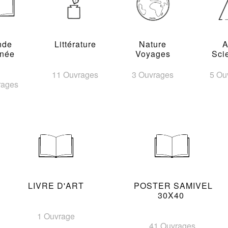
nde
Littérature
Nature
A
inée
Voyages
Sci
11 Ouvrages
3 Ouvrages
5 Ou
rages
LIVRE D'ART
POSTER SAMIVEL
30X40
1 Ouvrage
41 Ouvrages