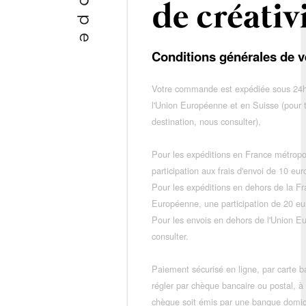
Conditions générales de v
Votre commande est expédiée sous 24h
l'Union Européenne et en Suisse (pour 
destination, nous consulter),
Pour les expéditions en France métropo
participation aux frais d'envoi de 10 e
Pour les expéditions en dehors de la F
Européenne, une participation de 20 e
Pour les envois en dehors de l'Union E
consulter.
Paiement sécurisé en ligne, par carte ba
régler par chèque bancaire ou postal, à
chèque soit émis par une banque domic