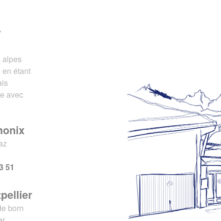
r
s alpes
 en étant
ais
ce avec
monix
az
x
3 51
pellier
de born
er