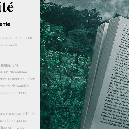
ente
 ouvrés, dans toute
toute autre
litaine, une
uros est demandée.
rance restant en Union
uros est demandée.
uropéenne, nous
ncaire (possibilité de
 condition que ce
iliée en France