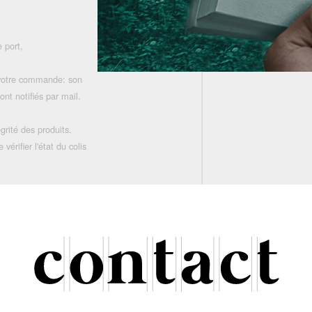
 port,
 votre commande: son
nt notifiés par mail.
grité des produits.
rifier l'état du colis