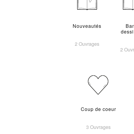
Nouveautés
Ba
dess
2 Ouvrages
2 Ouv
Coup de coeur
3 Ouvrages