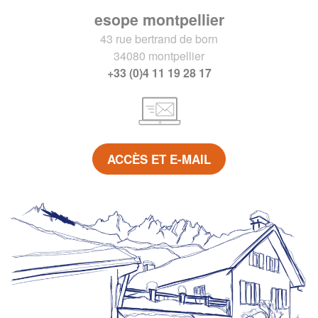
esope montpellier
43 rue bertrand de born
34080 montpellier
+33 (0)4 11 19 28 17
ACCÈS ET E-MAIL