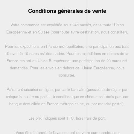
Conditions générales de vente
Votre commande est expédiée sous 24h ouvrés, dans toute l'Union
Européenne et en Suisse (pour toute autre destination, nous consulter),
Pour les expéditions en France métropolitaine, une participation aux frais
d'envoi de 10 euros est demandée. Pour les expéditions en dehors de la
France restant en Union Européenne, une participation de 20 euros est
demandée. Pour les envois en dehors de l'Union Européenne, nous
consulter.
Paiement sécurisé en ligne, par carte bancaire (possibilité de régler par
chèque bancaire ou postal, à condition que ce chèque soit émis par une
banque domiciliée en France métropolitaine, ou par mandat postal),
Les prix indiqués sont TTC, hors frais de port,
Vous êtes informé de l'avancement de votre commande: son