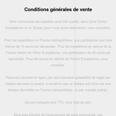
Conditions générales de vente
Votre commande est expédiée sous 24h ouvrés, dans toute l'Union
Européenne et en Suisse (pour toute autre destination, nous consulter),
Pour les expéditions en France métropolitaine, une participation aux frais
d'envoi de 10 euros est demandée. Pour les expéditions en dehors de la
France restant en Union Européenne, une participation de 20 euros est
demandée. Pour les envois en dehors de l'Union Européenne, nous
consulter.
Paiement sécurisé en ligne, par carte bancaire (possibilité de régler par
chèque bancaire ou postal, à condition que ce chèque soit émis par une
banque domiciliée en France métropolitaine, ou par mandat postal),
Les prix indiqués sont TTC, hors frais de port,
Vous êtes informé de l'avancement de votre commande: son