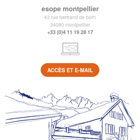
esope montpellier
43 rue bertrand de born
34080 montpellier
+33 (0)4 11 19 28 17
ACCÈS ET E-MAIL