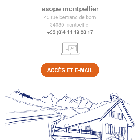
esope montpellier
43 rue bertrand de born
34080 montpellier
+33 (0)4 11 19 28 17
ACCÈS ET E-MAIL