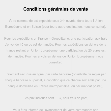
Conditions générales de vente
Votre commande est expédiée sous 24h ouvrés, dans toute l'Union
Européenne et en Suisse (pour toute autre destination, nous consulter),
Pour les expéditions en France métropolitaine, une participation aux frais
d'envoi de 10 euros est demandée. Pour les expéditions en dehors de la
France restant en Union Européenne, une participation de 20 euros est
demandée. Pour les envois en dehors de l'Union Européenne, nous
consulter.
Paiement sécurisé en ligne, par carte bancaire (possibilité de régler par
chèque bancaire ou postal, à condition que ce chèque soit émis par une
banque domiciliée en France métropolitaine, ou par mandat postal),
Les prix indiqués sont TTC, hors frais de port,
Vous êtes informé de l'avancement de votre commande: son