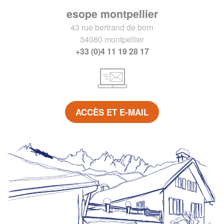
esope montpellier
43 rue bertrand de born
34080 montpellier
+33 (0)4 11 19 28 17
ACCÈS ET E-MAIL