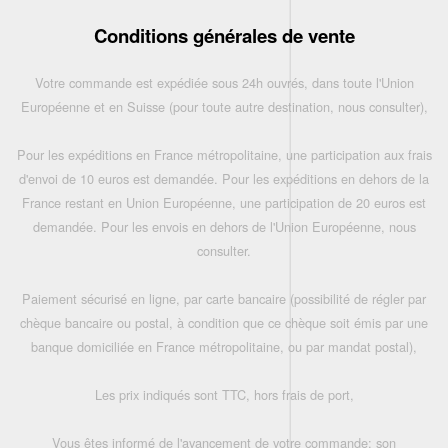
Conditions générales de vente
Votre commande est expédiée sous 24h ouvrés, dans toute l'Union
Européenne et en Suisse (pour toute autre destination, nous consulter),
Pour les expéditions en France métropolitaine, une participation aux frais
d'envoi de 10 euros est demandée. Pour les expéditions en dehors de la
France restant en Union Européenne, une participation de 20 euros est
demandée. Pour les envois en dehors de l'Union Européenne, nous
consulter.
Paiement sécurisé en ligne, par carte bancaire (possibilité de régler par
chèque bancaire ou postal, à condition que ce chèque soit émis par une
banque domiciliée en France métropolitaine, ou par mandat postal),
Les prix indiqués sont TTC, hors frais de port,
Vous êtes informé de l'avancement de votre commande: son