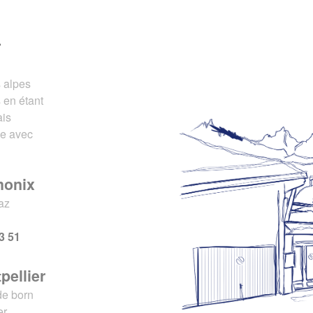
r
s alpes
 en étant
ais
ce avec
monix
az
x
3 51
pellier
de born
er