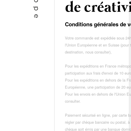
Conditions générales de v
Votre commande est expédiée sous 24h
l'Union Européenne et en Suisse (pour 
destination, nous consulter),
Pour les expéditions en France métropo
participation aux frais d'envoi de 10 e
Pour les expéditions en dehors de la F
Européenne, une participation de 20 e
Pour les envois en dehors de l'Union E
consulter.
Paiement sécurisé en ligne, par carte ba
régler par chèque bancaire ou postal, à
chèque soit émis par une banque domic