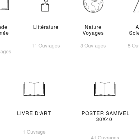
nde
Littérature
Nature
A
inée
Voyages
Sci
11 Ouvrages
3 Ouvrages
5 Ou
rages
LIVRE D'ART
POSTER SAMIVEL
30X40
1 Ouvrage
41 Ouvrages