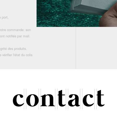
 port,
 votre commande: son
nt notifiés par mail.
grité des produits.
rifier l'état du colis