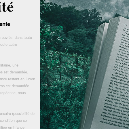
ente
 ouvrés, dans toute
toute autre
litaine, une
uros est demandée.
rance restant en Union
uros est demandée.
uropéenne, nous
ncaire (possibilité de
 condition que ce
iliée en France