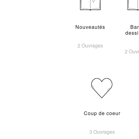
Nouveautés
Ba
dess
2 Ouvrages
2 Ouv
Coup de coeur
3 Ouvrages