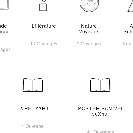
nde
Littérature
Nature
A
inée
Voyages
Sci
11 Ouvrages
3 Ouvrages
5 Ou
rages
LIVRE D'ART
POSTER SAMIVEL
30X40
1 Ouvrage
41 Ouvrages