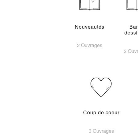
Nouveautés
Ba
dess
2 Ouvrages
2 Ouv
Coup de coeur
3 Ouvrages