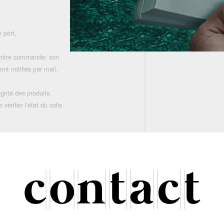
 port,
 votre commande: son
nt notifiés par mail.
grité des produits.
rifier l'état du colis