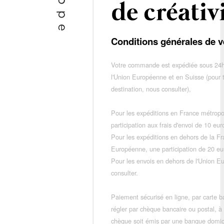
Conditions générales de v
Votre commande est expédiée sous 24h
l'Union Européenne et en Suisse (pour 
destination, nous consulter),
Pour les expéditions en France métropo
participation aux frais d'envoi de 10 e
Pour les expéditions en dehors de la F
Européenne, une participation de 20 e
Pour les envois en dehors de l'Union E
consulter.
Paiement sécurisé en ligne, par carte ba
régler par chèque bancaire ou postal, à
chèque soit émis par une banque domic