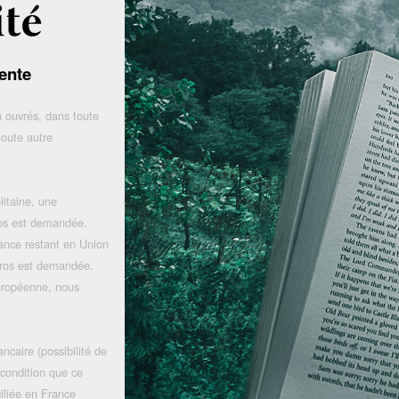
ente
 ouvrés, dans toute
toute autre
litaine, une
uros est demandée.
rance restant en Union
uros est demandée.
uropéenne, nous
ncaire (possibilité de
 condition que ce
iliée en France