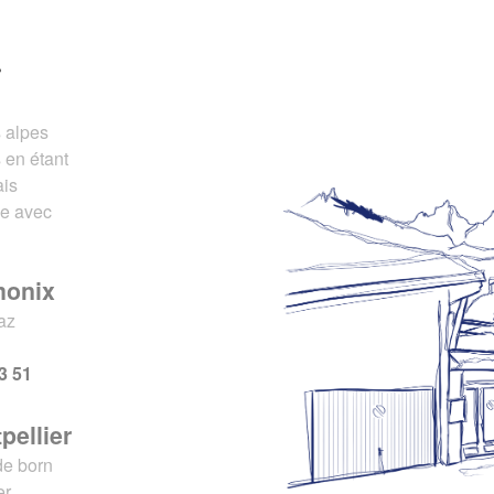
r
s alpes
 en étant
ais
ce avec
monix
az
x
3 51
pellier
de born
er