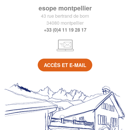
esope montpellier
43 rue bertrand de born
34080 montpellier
+33 (0)4 11 19 28 17
ACCÈS ET E-MAIL