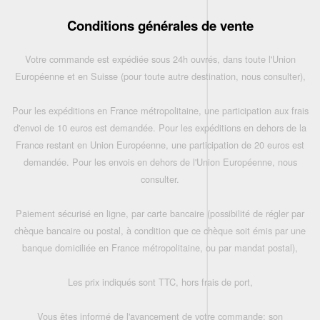
Conditions générales de vente
Votre commande est expédiée sous 24h ouvrés, dans toute l'Union
Européenne et en Suisse (pour toute autre destination, nous consulter),
Pour les expéditions en France métropolitaine, une participation aux frais
d'envoi de 10 euros est demandée. Pour les expéditions en dehors de la
France restant en Union Européenne, une participation de 20 euros est
demandée. Pour les envois en dehors de l'Union Européenne, nous
consulter.
Paiement sécurisé en ligne, par carte bancaire (possibilité de régler par
chèque bancaire ou postal, à condition que ce chèque soit émis par une
banque domiciliée en France métropolitaine, ou par mandat postal),
Les prix indiqués sont TTC, hors frais de port,
Vous êtes informé de l'avancement de votre commande: son