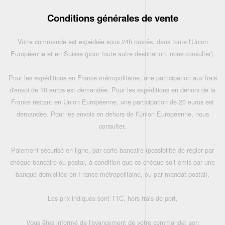
Conditions générales de vente
Votre commande est expédiée sous 24h ouvrés, dans toute l'Union
Européenne et en Suisse (pour toute autre destination, nous consulter),
Pour les expéditions en France métropolitaine, une participation aux frais
d'envoi de 10 euros est demandée. Pour les expéditions en dehors de la
France restant en Union Européenne, une participation de 20 euros est
demandée. Pour les envois en dehors de l'Union Européenne, nous
consulter.
Paiement sécurisé en ligne, par carte bancaire (possibilité de régler par
chèque bancaire ou postal, à condition que ce chèque soit émis par une
banque domiciliée en France métropolitaine, ou par mandat postal),
Les prix indiqués sont TTC, hors frais de port,
Vous êtes informé de l'avancement de votre commande: son