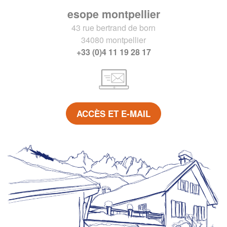
esope montpellier
43 rue bertrand de born
34080 montpellier
+33 (0)4 11 19 28 17
ACCÈS ET E-MAIL