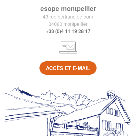
esope montpellier
43 rue bertrand de born
34080 montpellier
+33 (0)4 11 19 28 17
ACCÈS ET E-MAIL