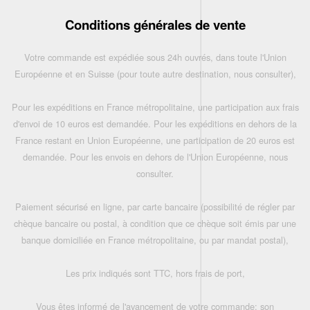
Conditions générales de vente
Votre commande est expédiée sous 24h ouvrés, dans toute l'Union
Européenne et en Suisse (pour toute autre destination, nous consulter),
Pour les expéditions en France métropolitaine, une participation aux frais
d'envoi de 10 euros est demandée. Pour les expéditions en dehors de la
France restant en Union Européenne, une participation de 20 euros est
demandée. Pour les envois en dehors de l'Union Européenne, nous
consulter.
Paiement sécurisé en ligne, par carte bancaire (possibilité de régler par
chèque bancaire ou postal, à condition que ce chèque soit émis par une
banque domiciliée en France métropolitaine, ou par mandat postal),
Les prix indiqués sont TTC, hors frais de port,
Vous êtes informé de l'avancement de votre commande: son