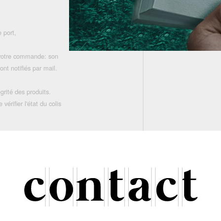
 port,
 votre commande: son
nt notifiés par mail.
grité des produits.
rifier l'état du colis