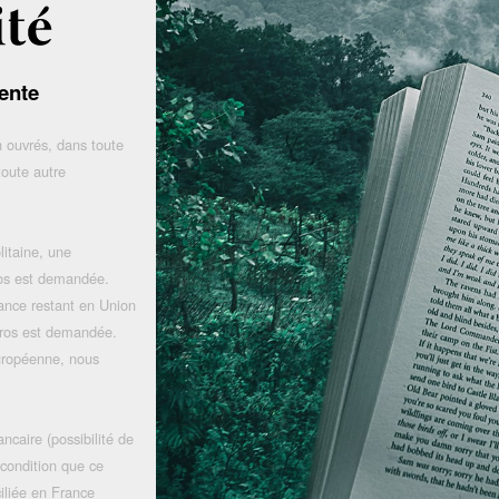
ente
 ouvrés, dans toute
toute autre
litaine, une
uros est demandée.
rance restant en Union
uros est demandée.
uropéenne, nous
ncaire (possibilité de
 condition que ce
iliée en France