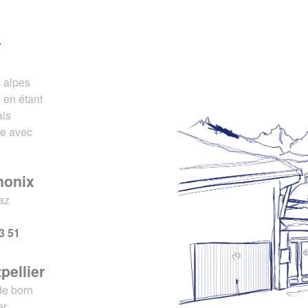
r
s alpes
 en étant
ais
ce avec
monix
az
x
3 51
pellier
de born
er