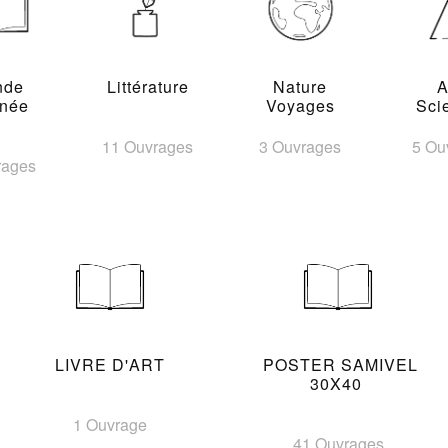
nde
Littérature
Nature
A
inée
Voyages
Sci
11 Ouvrages
3 Ouvrages
5 Ou
rages
LIVRE D'ART
POSTER SAMIVEL
30X40
1 Ouvrage
41 Ouvrages