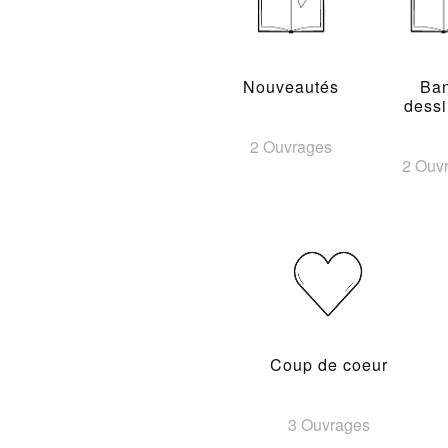
Nouveautés
Ba
dess
2 Ouvrages
2 Ouv
Coup de coeur
3 Ouvrages