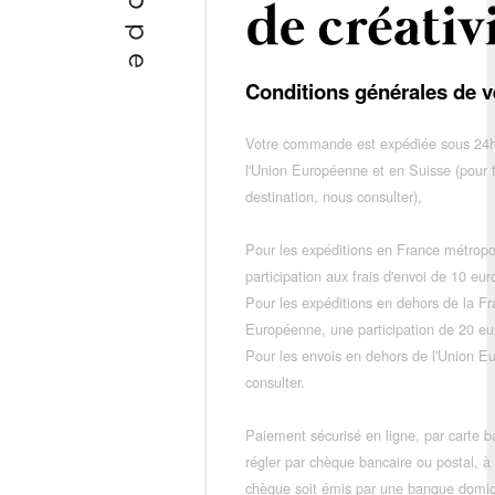
Conditions générales de v
Votre commande est expédiée sous 24h
l'Union Européenne et en Suisse (pour 
destination, nous consulter),
Pour les expéditions en France métropo
participation aux frais d'envoi de 10 e
Pour les expéditions en dehors de la F
Européenne, une participation de 20 e
Pour les envois en dehors de l'Union E
consulter.
Paiement sécurisé en ligne, par carte ba
régler par chèque bancaire ou postal, à
chèque soit émis par une banque domic