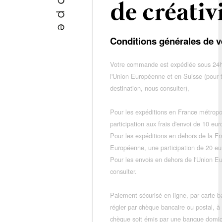
Conditions générales de v
Votre commande est expédiée sous 24h
l'Union Européenne et en Suisse (pour 
destination, nous consulter),
Pour les expéditions en France métropo
participation aux frais d'envoi de 10 e
Pour les expéditions en dehors de la F
Européenne, une participation de 20 e
Pour les envois en dehors de l'Union E
consulter.
Paiement sécurisé en ligne, par carte ba
régler par chèque bancaire ou postal, à
chèque soit émis par une banque domic