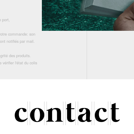
 port,
 votre commande: son
nt notifiés par mail.
grité des produits.
rifier l'état du colis