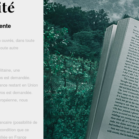
ente
 ouvrés, dans toute
toute autre
litaine, une
uros est demandée.
rance restant en Union
uros est demandée.
uropéenne, nous
ncaire (possibilité de
 condition que ce
iliée en France