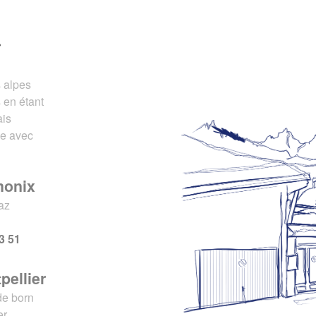
r
s alpes
 en étant
ais
ce avec
monix
az
x
3 51
pellier
de born
er