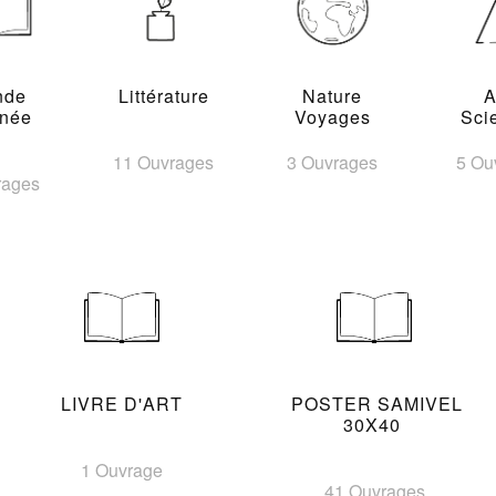
nde
Littérature
Nature
A
inée
Voyages
Sci
11 Ouvrages
3 Ouvrages
5 Ou
rages
LIVRE D'ART
POSTER SAMIVEL
30X40
1 Ouvrage
41 Ouvrages