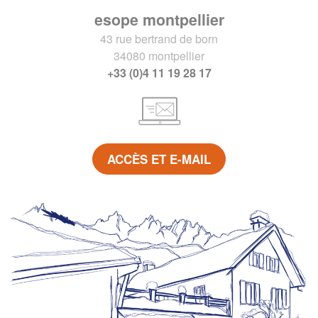
esope montpellier
43 rue bertrand de born
34080 montpellier
+33 (0)4 11 19 28 17
ACCÈS ET E-MAIL