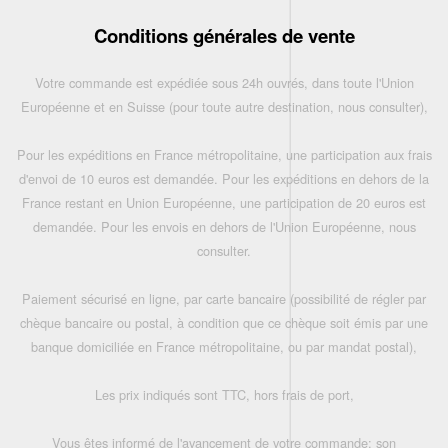
Conditions générales de vente
Votre commande est expédiée sous 24h ouvrés, dans toute l'Union
Européenne et en Suisse (pour toute autre destination, nous consulter),
Pour les expéditions en France métropolitaine, une participation aux frais
d'envoi de 10 euros est demandée. Pour les expéditions en dehors de la
France restant en Union Européenne, une participation de 20 euros est
demandée. Pour les envois en dehors de l'Union Européenne, nous
consulter.
Paiement sécurisé en ligne, par carte bancaire (possibilité de régler par
chèque bancaire ou postal, à condition que ce chèque soit émis par une
banque domiciliée en France métropolitaine, ou par mandat postal),
Les prix indiqués sont TTC, hors frais de port,
Vous êtes informé de l'avancement de votre commande: son