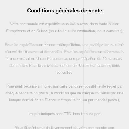
Conditions générales de vente
Votre commande est expédiée sous 24h ouvrés, dans toute l'Union
Européenne et en Suisse (pour toute autre destination, nous consulter),
Pour les expéditions en France métropolitaine, une participation aux frais
d'envoi de 10 euros est demandée. Pour les expéditions en dehors de la
France restant en Union Européenne, une participation de 20 euros est
demandée. Pour les envois en dehors de l'Union Européenne, nous
consulter.
Paiement sécurisé en ligne, par carte bancaire (possibilité de régler par
chèque bancaire ou postal, à condition que ce chèque soit émis par une
banque domiciliée en France métropolitaine, ou par mandat postal),
Les prix indiqués sont TTC, hors frais de port,
Vous êtes informé de l'avancement de votre commande: son