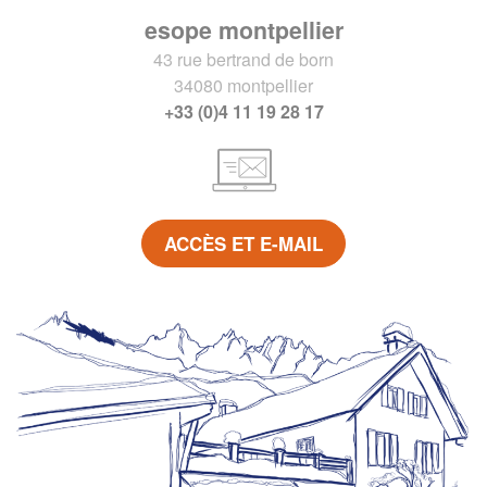
esope montpellier
43 rue bertrand de born
34080 montpellier
+33 (0)4 11 19 28 17
ACCÈS ET E-MAIL