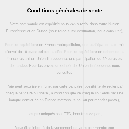
Conditions générales de vente
Votre commande est expédiée sous 24h ouvrés, dans toute l'Union
Européenne et en Suisse (pour toute autre destination, nous consulter),
Pour les expéditions en France métropolitaine, une participation aux frais
d'envoi de 10 euros est demandée. Pour les expéditions en dehors de la
France restant en Union Européenne, une participation de 20 euros est
demandée. Pour les envois en dehors de l'Union Européenne, nous
consulter.
Paiement sécurisé en ligne, par carte bancaire (possibilité de régler par
chèque bancaire ou postal, à condition que ce chèque soit émis par une
banque domiciliée en France métropolitaine, ou par mandat postal),
Les prix indiqués sont TTC, hors frais de port,
Vous êtes informé de l'avancement de votre commande: son