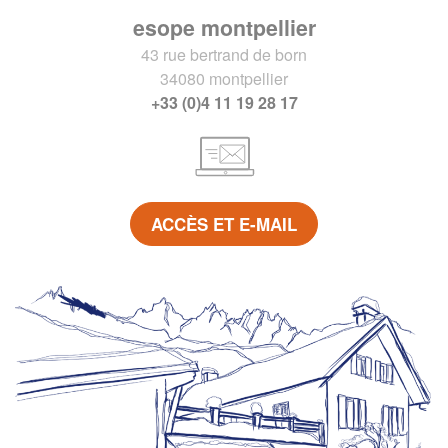
esope montpellier
43 rue bertrand de born
34080 montpellier
+33 (0)4 11 19 28 17
ACCÈS ET E-MAIL