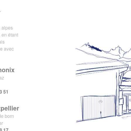
r
s alpes
 en étant
ais
ce avec
monix
az
x
3 51
pellier
de born
er
8 17