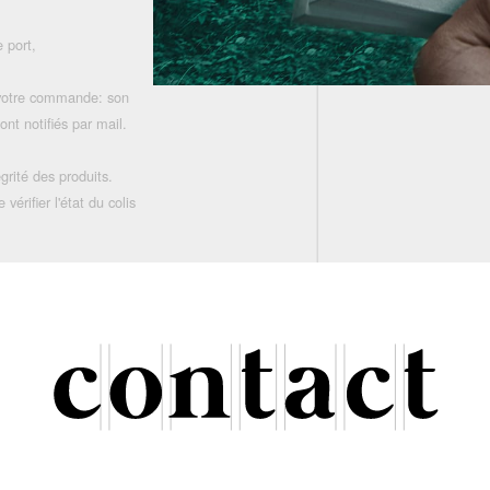
 port,
 votre commande: son
nt notifiés par mail.
grité des produits.
rifier l'état du colis