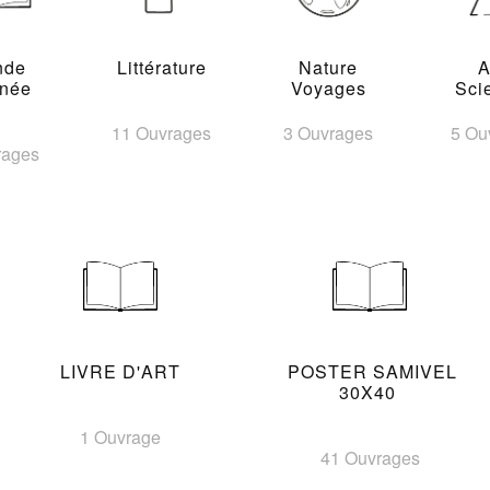
nde
Littérature
Nature
A
inée
Voyages
Sci
11 Ouvrages
3 Ouvrages
5 Ou
rages
LIVRE D'ART
POSTER SAMIVEL
30X40
1 Ouvrage
41 Ouvrages