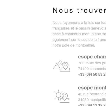
Nous trouve
Nous rayonnons à la fois sur le
françaises et le bassin genevois
basé à chamonix mont-blanc m
également sur le sud de la fran
notre pôle de montpellier.
esope cha
760 route des pr
74400 chamoni
+33 (0)4 50 53 2
esope mont
43 rue bertrand 
34080 montpelli
+33 (0)4 11 19 2