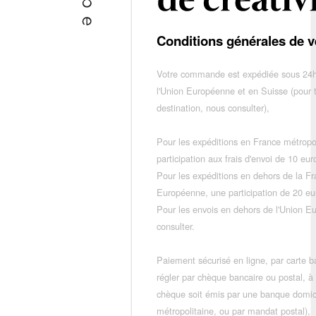
Conditions générales de v
Votre commande est expédiée sous 24h
l'Union Européenne et en Suisse (pour 
destination, nous consulter),
Pour les expéditions en France métropo
participation aux frais d'envoi de 10 e
Pour les expéditions en dehors de la F
Européenne, une participation de 20 e
Pour les envois en dehors de l'Union E
consulter.
Paiement sécurisé en ligne, par carte ba
régler par chèque bancaire ou postal, à
chèque soit émis par une banque domic
métropolitaine, ou par mandat postal),