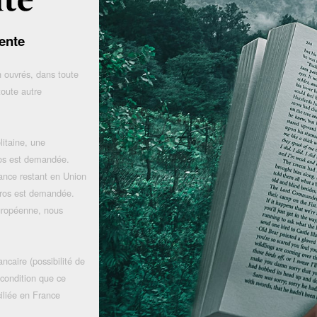
ente
 ouvrés, dans toute
toute autre
litaine, une
uros est demandée.
rance restant en Union
uros est demandée.
uropéenne, nous
ncaire (possibilité de
 condition que ce
iliée en France