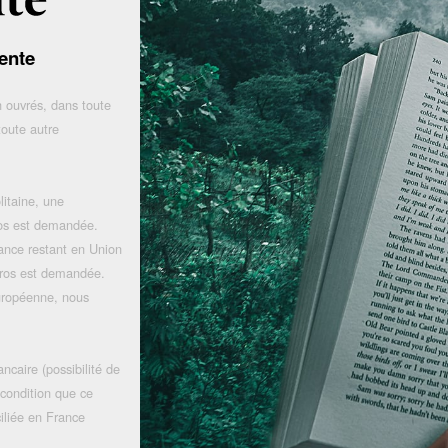
ente
 ouvrés, dans toute
toute autre
litaine, une
uros est demandée.
rance restant en Union
uros est demandée.
uropéenne, nous
ncaire (possibilité de
 condition que ce
iliée en France