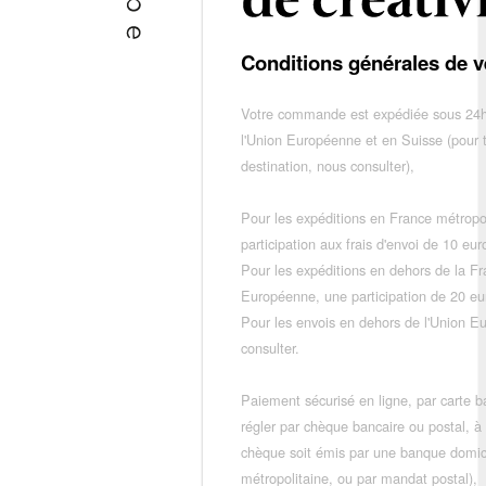
Conditions générales de v
Votre commande est expédiée sous 24h
l'Union Européenne et en Suisse (pour 
destination, nous consulter),
Pour les expéditions en France métropo
participation aux frais d'envoi de 10 e
Pour les expéditions en dehors de la F
Européenne, une participation de 20 e
Pour les envois en dehors de l'Union E
consulter.
Paiement sécurisé en ligne, par carte ba
régler par chèque bancaire ou postal, à
chèque soit émis par une banque domic
métropolitaine, ou par mandat postal),