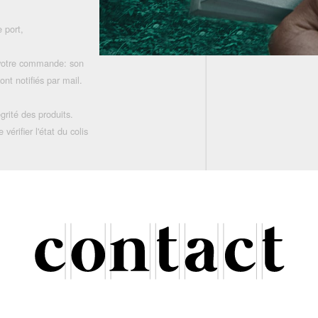
 port,
 votre commande: son
nt notifiés par mail.
grité des produits.
rifier l'état du colis