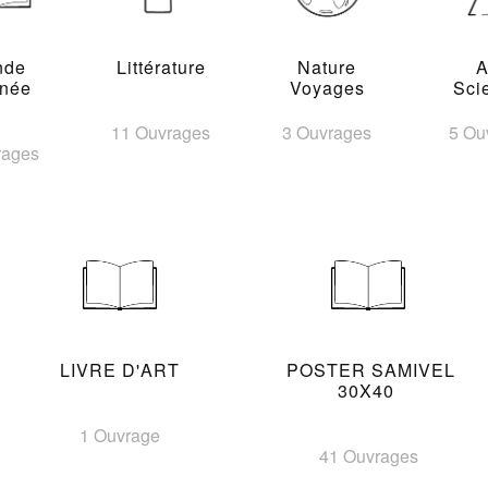
nde
Littérature
Nature
A
inée
Voyages
Sci
11 Ouvrages
3 Ouvrages
5 Ou
rages
LIVRE D'ART
POSTER SAMIVEL
30X40
1 Ouvrage
41 Ouvrages