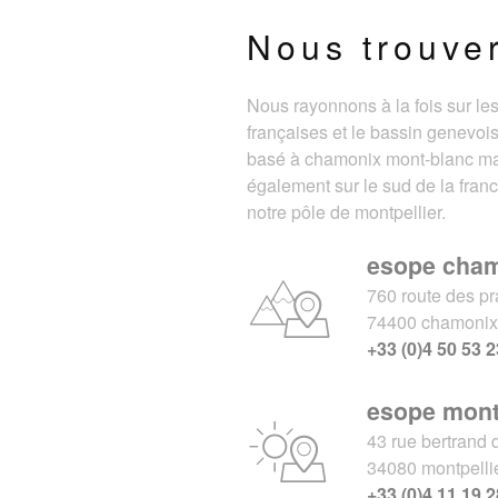
Nous trouve
Nous rayonnons à la fois sur le
françaises et le bassin genevois
basé à chamonix mont-blanc m
également sur le sud de la fran
notre pôle de montpellier.
esope cha
760 route des pr
74400 chamoni
+33 (0)4 50 53 2
esope mont
43 rue bertrand 
34080 montpelli
+33 (0)4 11 19 2