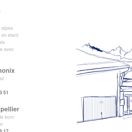
r
s alpes
 en étant
ais
ce avec
monix
az
x
3 51
pellier
de born
er
8 17