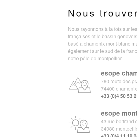
Nous trouve
Nous rayonnons à la fois sur le
françaises et le bassin genevois
basé à chamonix mont-blanc m
également sur le sud de la fran
notre pôle de montpellier.
esope cha
760 route des pr
74400 chamoni
+33 (0)4 50 53 2
esope mont
43 rue bertrand 
34080 montpelli
+33 (0)4 11 19 2