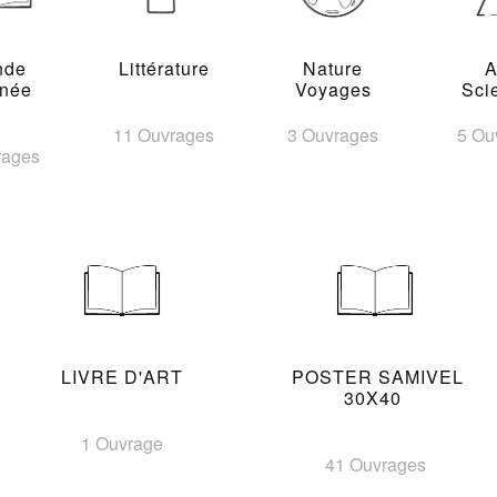
nde
Littérature
Nature
A
inée
Voyages
Sci
11 Ouvrages
3 Ouvrages
5 Ou
rages
LIVRE D'ART
POSTER SAMIVEL
30X40
1 Ouvrage
41 Ouvrages