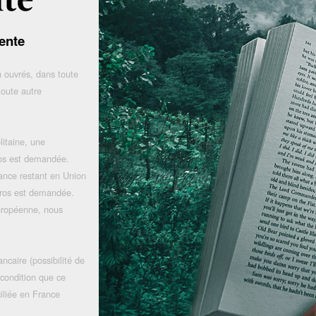
ente
 ouvrés, dans toute
toute autre
litaine, une
uros est demandée.
rance restant en Union
uros est demandée.
uropéenne, nous
ncaire (possibilité de
 condition que ce
iliée en France