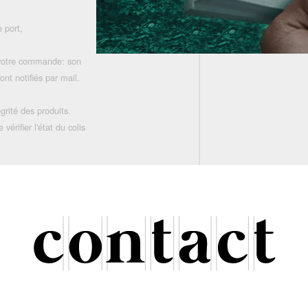
 port,
 votre commande: son
nt notifiés par mail.
grité des produits.
rifier l'état du colis