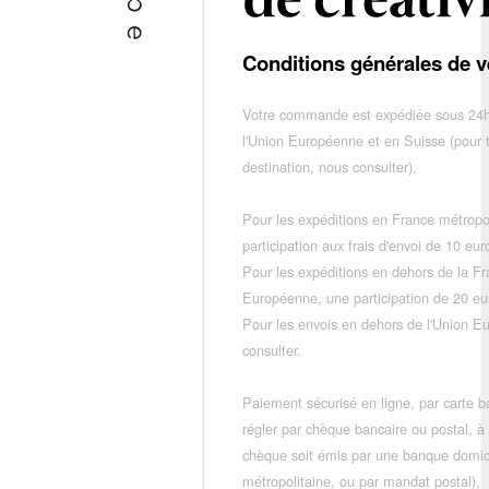
Conditions générales de v
Votre commande est expédiée sous 24h
l'Union Européenne et en Suisse (pour 
destination, nous consulter),
Pour les expéditions en France métropo
participation aux frais d'envoi de 10 e
Pour les expéditions en dehors de la F
Européenne, une participation de 20 e
Pour les envois en dehors de l'Union E
consulter.
Paiement sécurisé en ligne, par carte ba
régler par chèque bancaire ou postal, à
chèque soit émis par une banque domic
métropolitaine, ou par mandat postal),