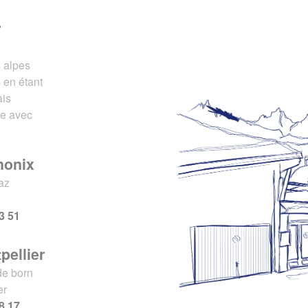
r
s alpes
 en étant
ais
ce avec
monix
az
x
3 51
pellier
de born
er
8 17